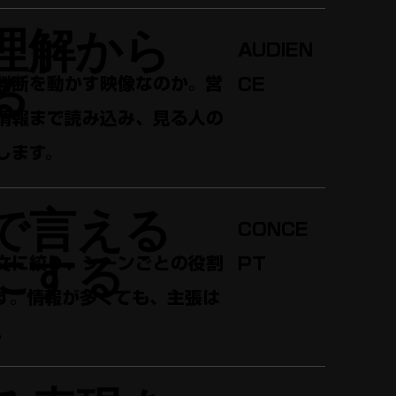
理解から
AUDIEN
る
判断を動かす映像なのか。営
CE
情報まで読み込み、見る人の
します。
で言える
CONCE
にする
文に絞り、シーンごとの役割
PT
す。情報が多くても、主張は
。