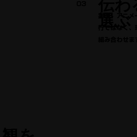
伝わ
03
選ぶ
実写、アニメ
行ではなく、
組み合わせま
界観を、