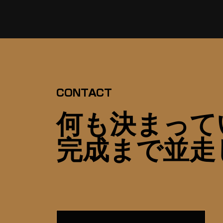
CONTACT
何も決まって
​完成まで並