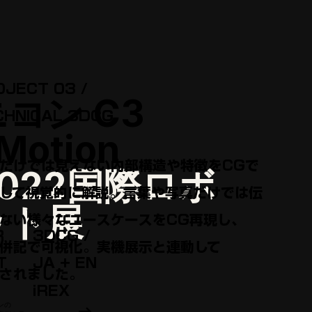
OJECT 03 /
ニコン C3
CHNICAL 3DCG
Motion
だけでは見えない内⁠部⁠構⁠造や特⁠徴をCGで
2022国際ロボ
解して視⁠覚⁠的に解⁠説。言葉や写真だけでは伝
ット展
ない様々なユ⁠ー⁠ス⁠ケ⁠ー⁠スをCG再⁠現し、
R
3DCG /
⁠併⁠記で可⁠視⁠化。実⁠機⁠展⁠示と連⁠動して
T
JA + EN
⁠さ⁠れ⁠ま⁠し⁠た。
iREX
ンの
→