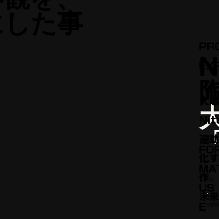
にした事
PR
N
EX
大阪
Ni
連動
FO
化す
MA
作。
US
未来
万博・
制作
E