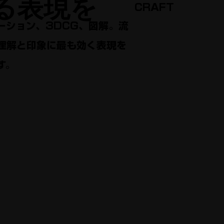
る表現を
CRAFT
ーション、3DCG、図解。流
理解と印象に最も効く表現を
す。