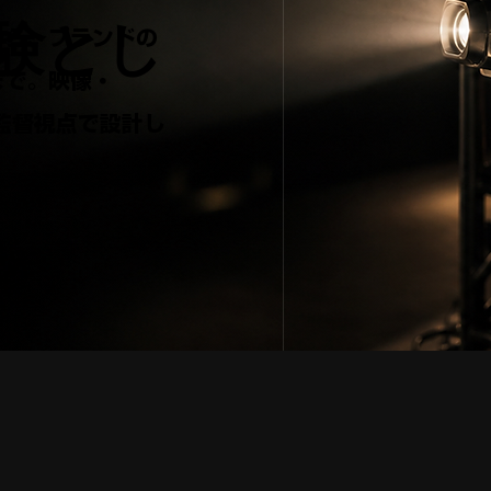
験とし
から、ブランドの
まで。映像・
監督視点で設計し