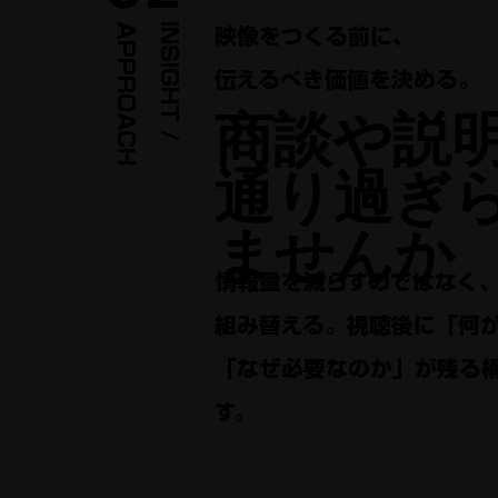
H
I
N
S
I
G
H
T
/
A
P
P
R
O
A
C
映像をつくる前に、
伝えるべき価値を決める。
商談や説
通り過ぎ
ませんか
情報量を減らすのではなく
組み替える。視聴後に「何
「なぜ必要なのか」が残る
す。