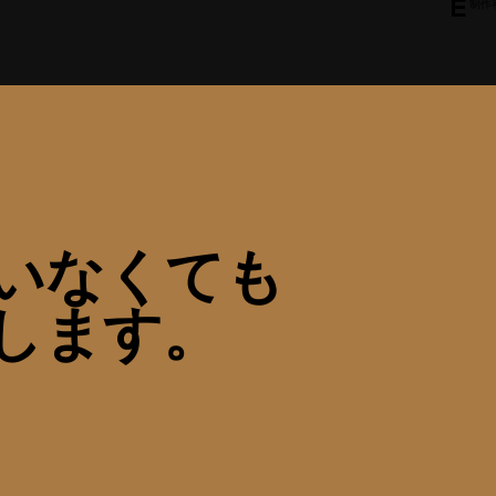
制作
E
いなくても
走します。