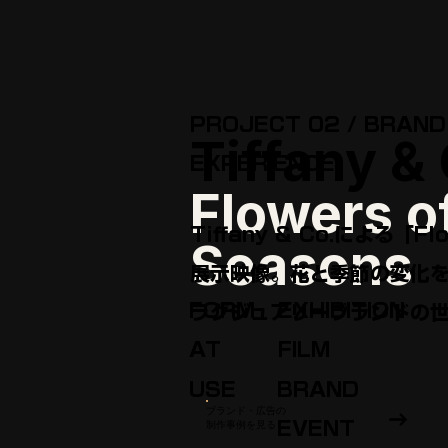
PROJECT 02 / BRAND
Tiffany &
EXPERIENCE
Flowers
o
Tiffany & Co.による「Fl
Seasons
展⁠示⁠映⁠像。花と季⁠節の変⁠化を
FORM
EXHIBITION
ラ⁠グ⁠ジ⁠ュ⁠ア⁠リ⁠ー⁠ブ⁠ラ⁠ン⁠ドの
AT
FILM
USE
BRAND
ブランド・広告の
→
制作事例を見る
EVENT