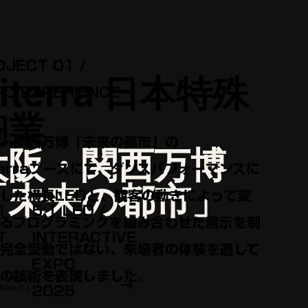
OJECT 01 /
iterra 日本特殊
PO EXPERIENCE
陶業
・関西万博「未来の都市」の
大阪・関西万博
terra⁠ブ⁠ー⁠スにて、ダンスパフォーマンスに
「未来の都市」
した横⁠長⁠LEDと、観客の動きによって変
R
5:1 LED /
るプログラミングを組み合わせた展示を制
T
INTERACTIVE
完全受動ではない、来⁠場⁠者の体験を通して
EXPO
の技術を表現しました。
Niterraの
→
事例を見る
2025