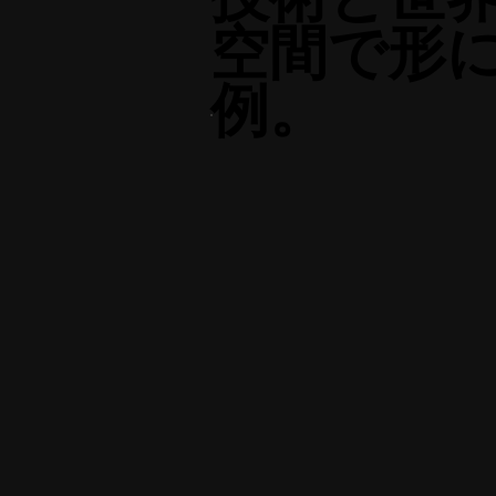
空間で形
例。