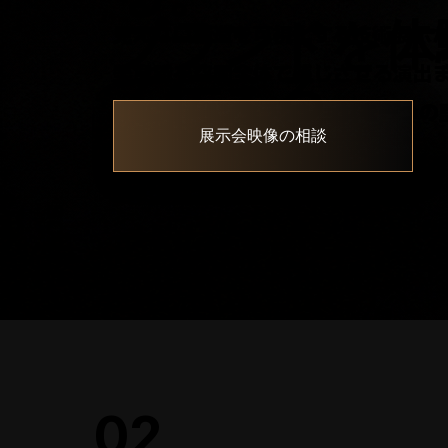
ブランドを体
見えない構造を可視化する技術展示
て伝える。
美意識を空間全体で感じさせる演出
3DCG・インタラクションを一つの
展示会映像の相談
ます。
S
C
R
O
L
L
T
O
E
X
P
L
O
R
02