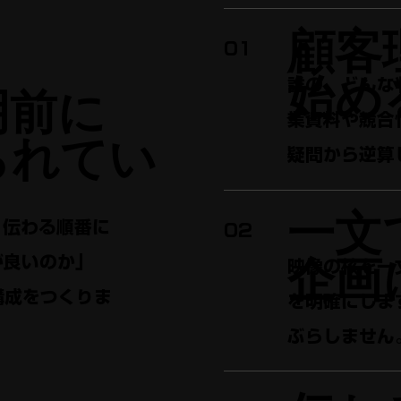
顧客
01
始め
誰の、どんな
明前に
業資料や競合
られてい
疑問から逆算
一文
、伝わる順番に
02
企画
が良いのか」
映像の核を一
構成をつくりま
を明確にしま
ぶらしません