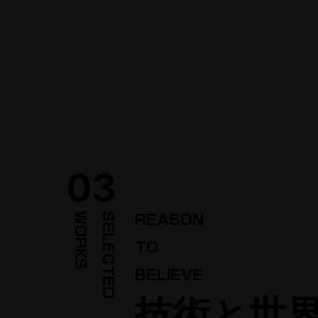
03
S
S
E
L
E
C
T
E
D
W
O
R
K
REASON
TO
BELIEVE
技術と世