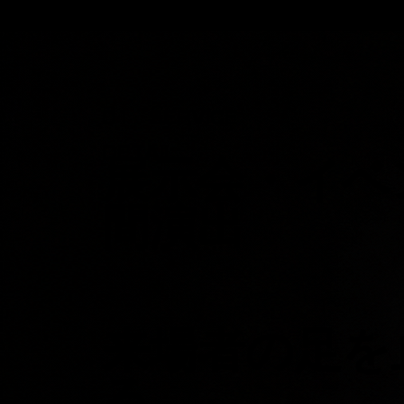
01 SERVICE
DETAIL
展示会・イベ
間演出
来場者の足を
る。