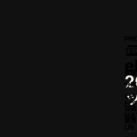
PR
TE
e
実機
分⁠
わら
FO
日⁠英
MA
使⁠用
US
ニコ