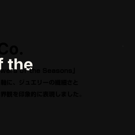
 Co.
f
the
owers of the Seasons」
軸に、ジ⁠ュ⁠エ⁠リ⁠ーの繊⁠細⁠さと
世⁠界⁠観を印⁠象⁠的に表⁠現⁠し⁠ま⁠し⁠た。