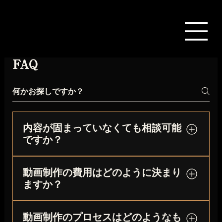
FAQ
内容が固まっていなくても相談可能
ですか？
問題ありません。目的や使用シーンが決まってい
動画制作の費用はどのように決まり
れば、企画段階から必要な映像制作をサポートし
ますか？
ます。最適なプランをご提案いたします。
映像制作の費用は、企画内容や撮影規模、編集内
動画制作のプロセスはどのようなも
容、使用機材、CG・モーショングラフィック