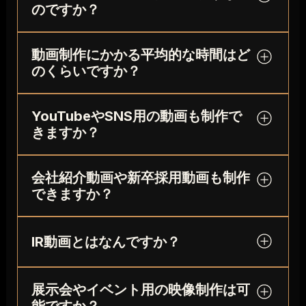
のですか？
ス、音楽、ナレーション、出演者やスタッフ体制
などによって異なります。FOVでは、目的や使用
FOVではプロジェクト開始時のヒアリングを最重
シーンを伺い、必要な要素を整理して最適な制作
動画制作にかかる平均的な時間はど
視しています。目的、ターゲット、使用シーン、
プランとお見積もりをご提案します。
のくらいですか？
伝えるべき内容、避けたい表現などを丁寧に整理
し、映像で何が可能で、何を解決すべきかを明確
動画制作にかかる時間は、プロジェクトの規模や
にし、企画・構成、撮影・素材制作、編集、納品
YouTubeやSNS用の動画も制作で
内容によりますが、一般的には2週間から1ヶ月程
まで、目的に合わせた制作プロセスを設計しま
きますか？
度です。長期のプロジェクトでは3カ月から1年、
す。
短いプロジェクトでは数日で完了する場合もあり
はい、対応しています。YouTube、
ます。
会社紹介動画や新卒採用動画も制作
Instagram、X、広告配信など、使用媒体に合わ
できますか？
せた尺・構成・見せ方で制作できます。商品紹
介、サービス紹介、導入事例、プロモーション動
できます。会社紹介動画、新卒採用動画、中途採
画など、認知から行動につなげる映像設計もご相
用動画、社員インタビュー、事業紹介、オフィ
IR動画とはなんですか？
談いただけます。
ス・工場撮影など、企業の魅力や信頼感が伝わる
映像を企画から制作まで対応しています。採用動
IR動画とは、投資家や株主に向けて、企業の事業
展示会やイベント用の映像制作は可
画では、会社の雰囲気や働く人の魅力が伝わる構
内容・決算情報・成長戦略・中期経営計画などを