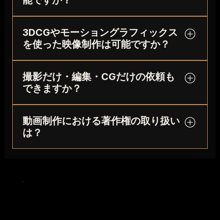
能ですか？
成を重視し、求職者が入社後をイメージしやすい
分かりやすく伝える動画です。文字や資料だけで
映像を設計します。会社紹介動画では、事業内
は伝わりにくい事業の強み、将来性、経営方針を
可能です。大型LEDやプロジェクター、マルチス
容・強み・実績を整理し、取引先や投資家にも伝
映像で整理し、企業価値への理解を深める目的で
3DCGやモーショングラフィックス
クリーン、ステージ演出と連動した映像制作に対
わりやすい映像に仕上げます。
活用されます。
を使った映像制作は可能ですか？
応しています。来場者の足を止め、展示内容やブ
ランドの魅力を伝える映像演出を設計します。
可能です。実写では伝えにくい構造や技術、サー
撮影だけ・編集・CGだけの依頼も
ビス内容、商品の特長を、3DCGやモーショング
できますか？
ラフィックスでわかりやすく表現します。実写撮
影、CG、合成、編集を組み合わせた映像制作に
対応可能です。撮影のみ、編集のみ、CG制作の
も対応しています。
動画制作における著作権の取り扱い
み、既存素材を活用した再編集など、必要な工程
は？
だけのご相談も可能です。プロジェクト全体の一
部だけを外部パートナーとして担当することもで
映像制作における著作権や使用範囲は、契約内容
きます。
に基づいて決定します。納品後の使用媒体や掲載
期間、二次利用の有無を確認し、必要な権利関係
を整理します。出演者や音楽、素材、ナレーショ
ンなども用途に応じて適切に確認しながら進めま
FOV
外さない映像制作・動画制作
す。